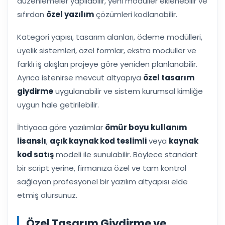
düzenlemeler yapılabilir, yeni modüller eklenebilir ve
sıfırdan
özel yazılım
çözümleri kodlanabilir.
Kategori yapısı, tasarım alanları, ödeme modülleri,
üyelik sistemleri, özel formlar, ekstra modüller ve
farklı iş akışları projeye göre yeniden planlanabilir.
Ayrıca istenirse mevcut altyapıya
özel tasarım
giydirme
uygulanabilir ve sistem kurumsal kimliğe
uygun hale getirilebilir.
İhtiyaca göre yazılımlar
ömür boyu kullanım
lisanslı
,
açık kaynak kod teslimli
veya
kaynak
kod satış
modeli ile sunulabilir. Böylece standart
bir script yerine, firmanıza özel ve tam kontrol
sağlayan profesyonel bir yazılım altyapısı elde
etmiş olursunuz.
Özel Tasarım Giydirme ve