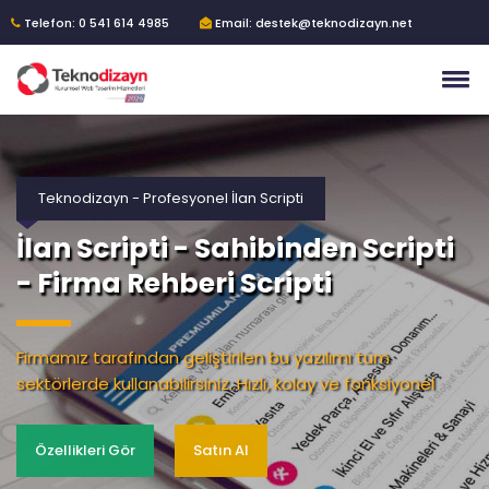
Telefon: 0 541 614 4985
Email: destek@teknodizayn.net
Teknodizayn - Profesyonel İlan Scripti
İlan Scripti - Sahibinden Scripti
- Firma Rehberi Scripti
Firmamız tarafından geliştirilen bu yazılımı tüm
sektörlerde kullanabilirsiniz. Hızlı, kolay ve fonksiyonel
Özellikleri Gör
Satın Al