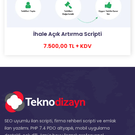
İhale Açık Artırma Scripti
7.500,00 TL + KDV
SEO uyumlu ilan scripti, firma rehberi scripti ve emlak
ilan yazılımı. PHP 7.4 PDO altyapılı, mobil uygulama